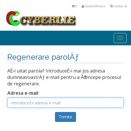
0
Autentificare
Limba
Togg
navi
Regenerare parolÄƒ
AÈ›i uitat parola? IntroduceÈ›i mai jos adresa
dumneavoastrÄƒ e-mail pentru a Ã®ncepe procesul
de regenerare.
Adresa e-mail
Trimite