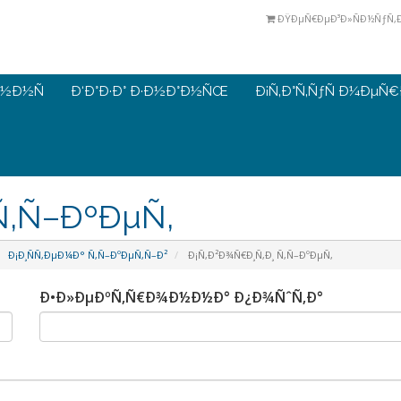
ÐŸÐµÑ€ÐµÐ³Ð»ÑÐ½ÑƒÑ‚Ð¸
½Ð½Ñ
Ð‘Ð°Ð·Ð° Ð·Ð½Ð°Ð½ÑŒ
Ð¡Ñ‚Ð°Ñ‚ÑƒÑ Ð¼ÐµÑ
Ñ‚Ñ–ÐºÐµÑ‚
Ð¡Ð¸ÑÑ‚ÐµÐ¼Ð° Ñ‚Ñ–ÐºÐµÑ‚Ñ–Ð²
Ð¡Ñ‚Ð²Ð¾Ñ€Ð¸Ñ‚Ð¸ Ñ‚Ñ–ÐºÐµÑ‚
Ð•Ð»ÐµÐºÑ‚Ñ€Ð¾Ð½Ð½Ð° Ð¿Ð¾ÑˆÑ‚Ð°