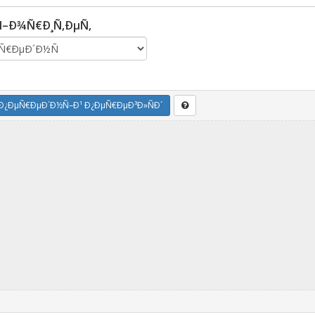
–Ð¾Ñ€Ð¸Ñ‚ÐµÑ‚
¿ÐµÑ€ÐµÐ´Ð½Ñ–Ð¹ Ð¿ÐµÑ€ÐµÐ³Ð»ÑÐ´